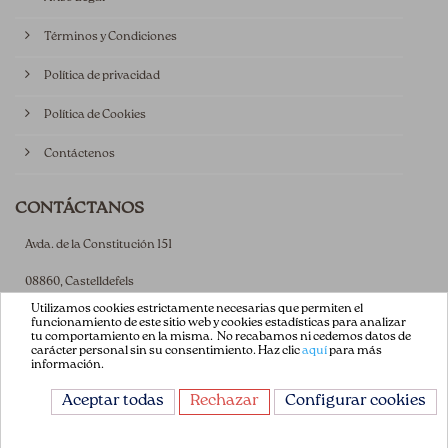
Términos y Condiciones
Política de privacidad
Política de Cookies
Contáctenos
CONTÁCTANOS
Avda. de la Constitución 151
08860, Castelldefels
Utilizamos cookies estrictamente necesarias que permiten el
Barcelona, España
funcionamiento de este sitio web y cookies estadísticas para analizar
tu comportamiento en la misma. No recabamos ni cedemos datos de
carácter personal sin su consentimiento. Haz clic
aquí
para más
+34 93 665 13 35
información.
info@flordepatch.es
Aceptar todas
Rechazar
Configurar cookies