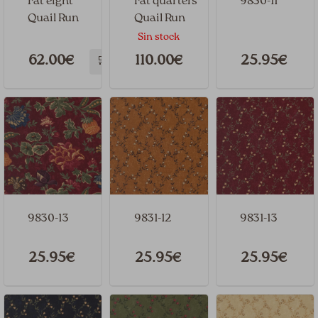
Fat eight
Fat quarters
9830-11
Quail Run
Quail Run
Sin stock
62.00€
110.00€
25.95€
🛒
9830-13
9831-12
9831-13
25.95€
25.95€
25.95€