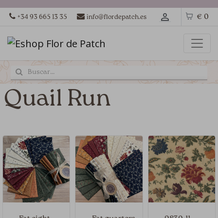
€ 0
+34 93 665 13 35
info@flordepatch.es
Quail Run