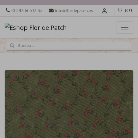
€ 0
+34 93 665 13 35
info@flordepatch.es