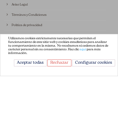
Aviso Legal
Términos y Condiciones
Política de privacidad
Política de Cookies
Utilizamos cookies estrictamente necesarias que permiten el
funcionamiento de este sitio web y cookies estadísticas para analizar
tu comportamiento en la misma. No recabamos ni cedemos datos de
Contáctenos
carácter personal sin su consentimiento. Haz clic
aquí
para más
información.
CONTÁCTANOS
Aceptar todas
Rechazar
Configurar cookies
Avda. de la Constitución 151
08860, Castelldefels
Barcelona, España
+34 93 665 13 35
info@flordepatch.es