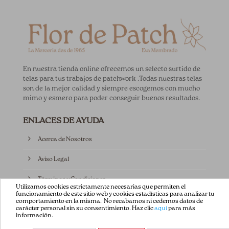
En nuestra tienda online ofrecemos un selecto surtido de
telas para tus trabajos de patchwork .Todas nuestras telas
son de la mejor calidad y siempre escogemos con mucho
mimo y esmero para poder conseguir buenos resultados.
ENLACES DE AYUDA
Acerca de Nosotros
Aviso Legal
Términos y Condiciones
Utilizamos cookies estrictamente necesarias que permiten el
funcionamiento de este sitio web y cookies estadísticas para analizar tu
Política de privacidad
comportamiento en la misma. No recabamos ni cedemos datos de
carácter personal sin su consentimiento. Haz clic
aquí
para más
información.
Política de Cookies