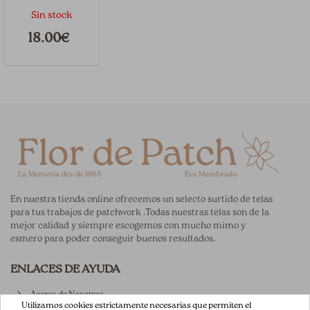
Navidad
Sin stock
sashiko rojo
18.00€
En nuestra tienda online ofrecemos un selecto surtido de telas
para tus trabajos de patchwork .Todas nuestras telas son de la
mejor calidad y siempre escogemos con mucho mimo y
esmero para poder conseguir buenos resultados.
ENLACES DE AYUDA
Acerca de Nosotros
Utilizamos cookies estrictamente necesarias que permiten el