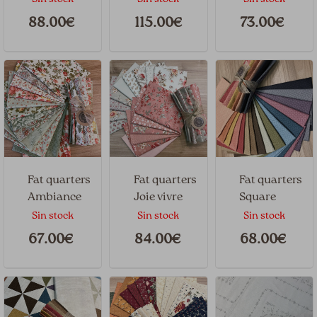
Sin stock
Sin stock
Sin stock
88.00€
115.00€
73.00€
Fat quarters
Fat quarters
Fat quarters
Ambiance
Joie vivre
Square
dance by
Sin stock
Sin stock
Sin stock
Edyta Sitar
67.00€
84.00€
68.00€