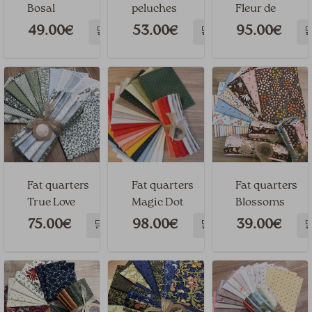
Bosal
peluches
Fleur de
Farmstead
Paris
49.00€
53.00€
95.00€
🛒
🛒

by moda
fabrics
Fat quarters
Fat quarters
Fat quarters
True Love
Magic Dot
Blossoms
&Blooms
75.00€
98.00€
39.00€
🛒
🛒
