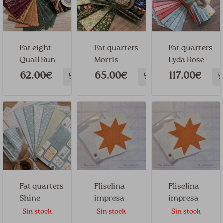
Fat eight
Fat quarters
Fat quarters
Quail Run
Morris
Lyda Rose
Muse
62.00€
65.00€
117.00€
🛒
🛒

Fat quarters
Fliselina
Fliselina
Shine
impresa
impresa
Estrella 10″ 1
Estrella 10″
Sin stock
Sin stock
Sin stock
PANEL
2 PANELES