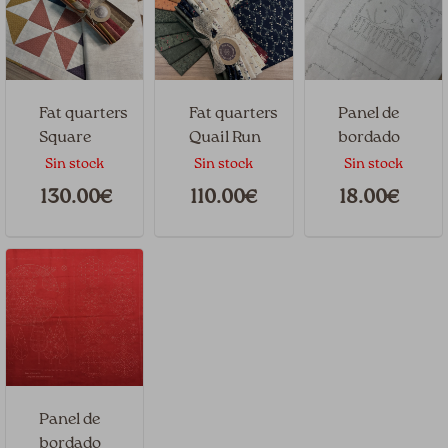
Fat quarters
Fat quarters
Panel de
Square
Quail Run
bordado
dance by
Slow Steddy
Sin stock
Sin stock
Sin stock
Edyta Sitar
by Anni
130.00€
110.00€
18.00€
+ tela base
Downs
Panel de
bordado