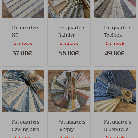
Fat quarters
Fat quarters
Fat quarters
KT
Rainier
Toolbox
Favorites
flannels
Sin stock
Sin stock
Sin stock
37.00€
56.00€
49.00€
Fat quarters
Fat quarters
Fat quarters
Sewing bird
Simply
Bluebird´s
charming
Nest