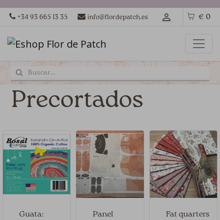
€ 0
+34 93 665 13 35
info@flordepatch.es
Precortados
Guata:
Panel
Fat quarters