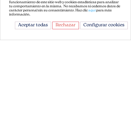
funcionamiento de este sitio web y cookies estadísticas para analizar
Aviso Legal
tu comportamiento en la misma. No recabamos ni cedemos datos de
carácter personal sin su consentimiento. Haz clic
aquí
para más
información.
Términos y Condiciones
Aceptar todas
Rechazar
Configurar cookies
Política de privacidad
Política de Cookies
Contáctenos
CONTÁCTANOS
Avda. de la Constitución 151
08860, Castelldefels
Barcelona, España
+34 93 665 13 35
info@flordepatch.es