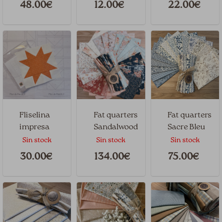
48.00€
12.00€
22.00€
Fliselina
Fat quarters
Fat quarters
impresa
Sandalwood
Sacre Bleu
Estrella 10″
Sin stock
Sin stock
Sin stock
3 PANELES
30.00€
134.00€
75.00€