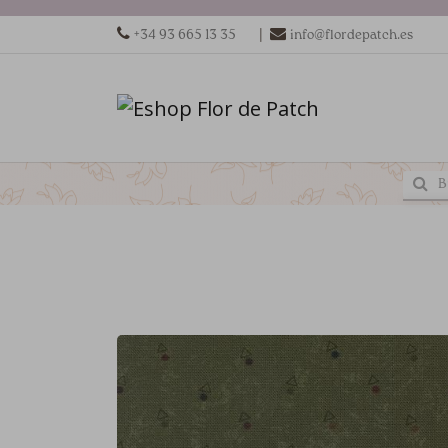
|
+34 93 665 13 35
info@flordepatch.es