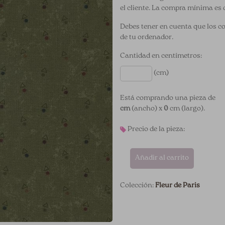
el cliente. La compra mínima es 
Debes tener en cuenta que los c
de tu ordenador.
Cantidad en centímetros:
(cm)
Está comprando una pieza de
cm
(ancho) x
0
cm (largo).
Precio de la pieza:
Añadir al carrito
Colección:
Fleur de Paris