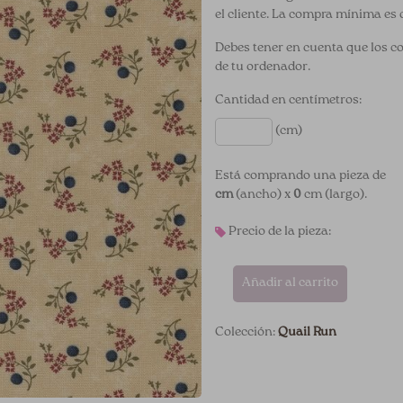
el cliente. La compra mínima es 
Debes tener en cuenta que los c
de tu ordenador.
Cantidad en centímetros:
(cm)
Está comprando una pieza de
cm
(ancho) x
0
cm (largo).
Precio de la pieza:
Añadir al carrito
Colección:
Quail Run