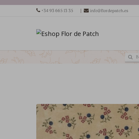
|
+34 93 665 13 35
info@flordepatch.es