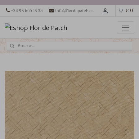
€ 0
+34 93 665 13 35
info@flordepatch.es