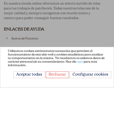
En nuestra tienda online ofrecemos un selecto surtido de telas
para tus trabajos de patchwork .Todas nuestras telas son de la
mejor calidad y siempre escogemos con mucho mimo y
esmero para poder conseguir buenos resultados.
ENLACES DE AYUDA
Acerca de Nosotros
Aviso Legal
Utilizamos cookies estrictamente necesarias que permiten el
funcionamiento de este sitio web y cookies estadísticas para analizar
tu comportamiento en la misma. No recabamos ni cedemos datos de
Términos y Condiciones
carácter personal sin su consentimiento. Haz clic
aquí
para más
información.
Política de privacidad
Aceptar todas
Rechazar
Configurar cookies
Política de Cookies
Contáctenos
CONTÁCTANOS
Avda. de la Constitución 151