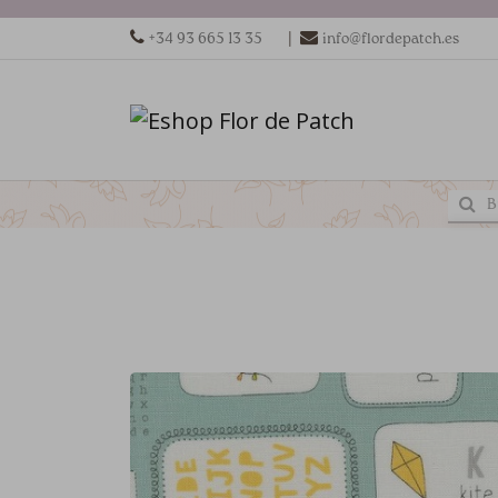
|
+34 93 665 13 35
info@flordepatch.es