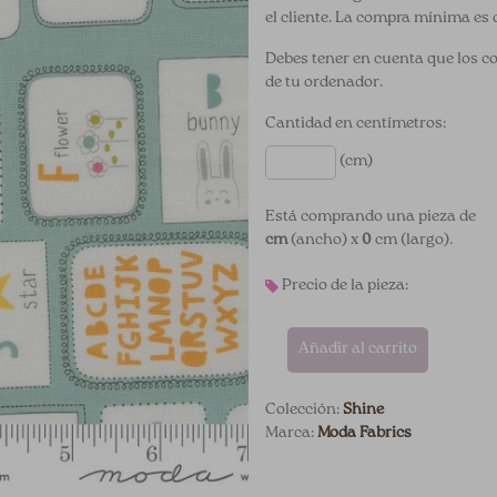
el cliente. La compra mínima es 
Debes tener en cuenta que los c
de tu ordenador.
Cantidad en centímetros:
(cm)
Está comprando una pieza de
cm
(ancho) x
0
cm (largo).
Precio de la pieza:
Añadir al carrito
Colección:
Shine
Marca:
Moda Fabrics