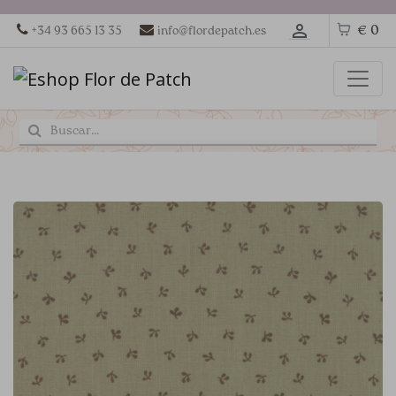
€ 0
+34 93 665 13 35
info@flordepatch.es