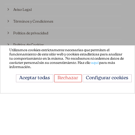
Aviso Legal
Términos y Condiciones
Política de privacidad
Política de Cookies
Utilizamos cookies estrictamente necesarias que permiten el
funcionamiento de este sitio web y cookies estadísticas para analizar
Contáctenos
tu comportamiento en la misma. No recabamos ni cedemos datos de
carácter personal sin su consentimiento. Haz clic
aquí
para más
información.
CONTÁCTANOS
Aceptar todas
Rechazar
Configurar cookies
Avda. de la Constitución 151
08860, Castelldefels
Barcelona, España
+34 93 665 13 35
info@flordepatch.es