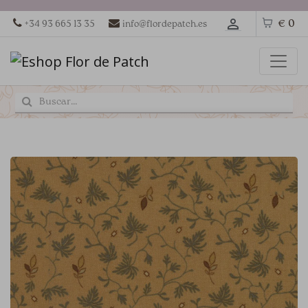
€ 0
+34 93 665 13 35
info@flordepatch.es