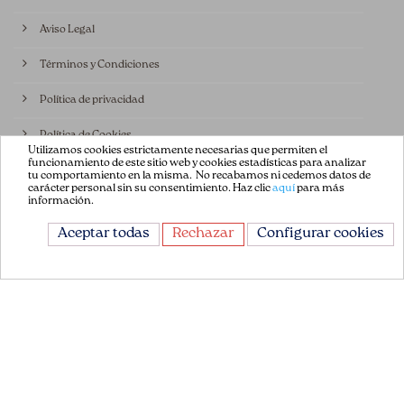
Aviso Legal
Términos y Condiciones
Política de privacidad
Política de Cookies
Utilizamos cookies estrictamente necesarias que permiten el
funcionamiento de este sitio web y cookies estadísticas para analizar
Contáctenos
tu comportamiento en la misma. No recabamos ni cedemos datos de
carácter personal sin su consentimiento. Haz clic
aquí
para más
información.
CONTÁCTANOS
Aceptar todas
Rechazar
Configurar cookies
Avda. de la Constitución 151
08860, Castelldefels
Barcelona, España
+34 93 665 13 35
info@flordepatch.es