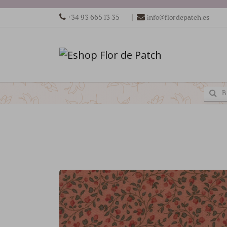
|
+34 93 665 13 35
info@flordepatch.es