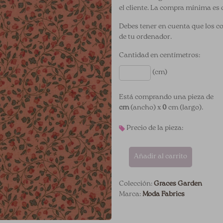
el cliente. La compra mínima es 
Debes tener en cuenta que los c
de tu ordenador.
Cantidad en centímetros:
(cm)
Está comprando una pieza de
cm
(ancho) x
0
cm (largo).
Precio de la pieza:
Añadir al carrito
Colección:
Graces Garden
Marca:
Moda Fabrics