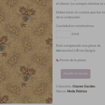
el cliente. La compra mínima es 
Debes tener en cuenta que los c
de tu ordenador.
Cantidad en centímetros:
(cm)
Está comprando una pieza de
cm
(ancho) x
0
cm (largo).
Precio de la pieza:
Añadir al carrito
Colección:
Graces Garden
Marca:
Moda Fabrics