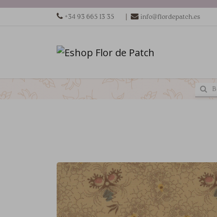
|
+34 93 665 13 35
info@flordepatch.es