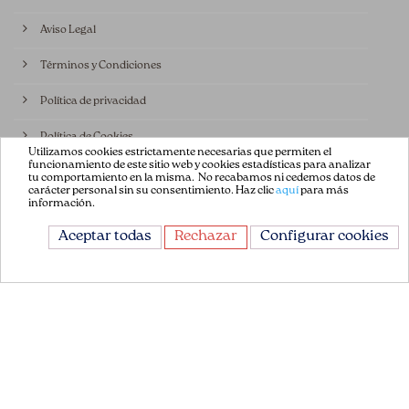
Aviso Legal
Términos y Condiciones
Política de privacidad
Política de Cookies
Utilizamos cookies estrictamente necesarias que permiten el
funcionamiento de este sitio web y cookies estadísticas para analizar
Contáctenos
tu comportamiento en la misma. No recabamos ni cedemos datos de
carácter personal sin su consentimiento. Haz clic
aquí
para más
información.
CONTÁCTANOS
Aceptar todas
Rechazar
Configurar cookies
Avda. de la Constitución 151
08860, Castelldefels
Barcelona, España
+34 93 665 13 35
info@flordepatch.es