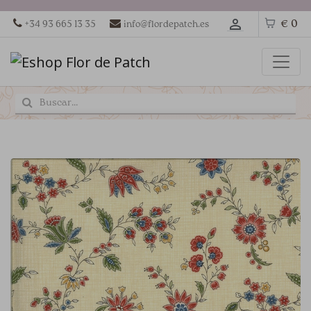
€ 0
+34 93 665 13 35
info@flordepatch.es