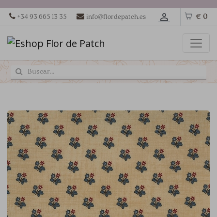
€ 0
+34 93 665 13 35
info@flordepatch.es