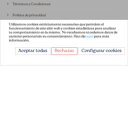
Términos y Condiciones
Política de privacidad
Utilizamos cookies estrictamente necesarias que permiten el
Política de Cookies
funcionamiento de este sitio web y cookies estadísticas para analizar
tu comportamiento en la misma. No recabamos ni cedemos datos de
carácter personal sin su consentimiento. Haz clic
aquí
para más
Contáctenos
información.
Aceptar todas
Rechazar
Configurar cookies
CONTÁCTANOS
Avda. de la Constitución 151
08860, Castelldefels
Barcelona, España
+34 93 665 13 35
info@flordepatch.es
Copyright © 2018 Flor de Patch | Todos los derechos reservados |