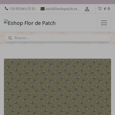
€ 0
+34 93 665 13 35
info@flordepatch.es