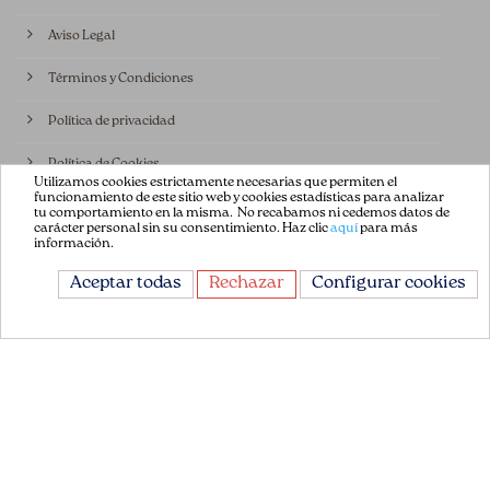
Aviso Legal
Términos y Condiciones
Política de privacidad
Política de Cookies
Utilizamos cookies estrictamente necesarias que permiten el
funcionamiento de este sitio web y cookies estadísticas para analizar
Contáctenos
tu comportamiento en la misma. No recabamos ni cedemos datos de
carácter personal sin su consentimiento. Haz clic
aquí
para más
información.
CONTÁCTANOS
Aceptar todas
Rechazar
Configurar cookies
Avda. de la Constitución 151
08860, Castelldefels
Barcelona, España
+34 93 665 13 35
info@flordepatch.es