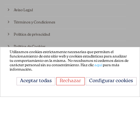
Aviso Legal
Términos y Condiciones
Política de privacidad
Política de Cookies
Utilizamos cookies estrictamente necesarias que permiten el
funcionamiento de este sitio web y cookies estadísticas para analizar
Contáctenos
tu comportamiento en la misma. No recabamos ni cedemos datos de
carácter personal sin su consentimiento. Haz clic
aquí
para más
información.
CONTÁCTANOS
Aceptar todas
Rechazar
Configurar cookies
Avda. de la Constitución 151
08860, Castelldefels
Barcelona, España
+34 93 665 13 35
info@flordepatch.es