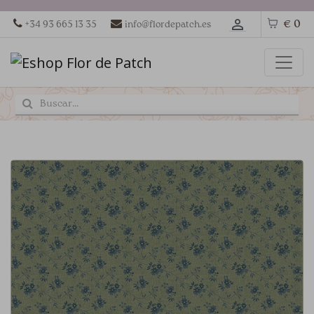
€ 0
+34 93 665 13 35
info@flordepatch.es