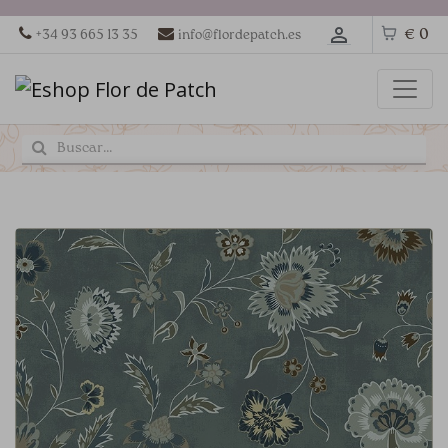
€ 0
+34 93 665 13 35
info@flordepatch.es