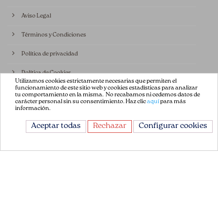
Aviso Legal
Términos y Condiciones
Política de privacidad
Política de Cookies
Utilizamos cookies estrictamente necesarias que permiten el
funcionamiento de este sitio web y cookies estadísticas para analizar
Contáctenos
tu comportamiento en la misma. No recabamos ni cedemos datos de
carácter personal sin su consentimiento. Haz clic
aquí
para más
información.
CONTÁCTANOS
Aceptar todas
Rechazar
Configurar cookies
Avda. de la Constitución 151
08860, Castelldefels
Barcelona, España
+34 93 665 13 35
info@flordepatch.es