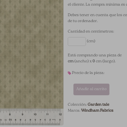
el cliente. La compra mínima es 
Debes tener en cuenta que los c
de tu ordenador.
Cantidad en centímetros:
(cm)
Está comprando una pieza de
cm
(ancho) x
0
cm (largo).
Precio de la pieza:
Añadir al carrito
Colección:
Garden tale
Marca:
Windham Fabrics