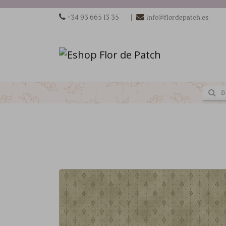
|
+34 93 665 13 35
info@flordepatch.es