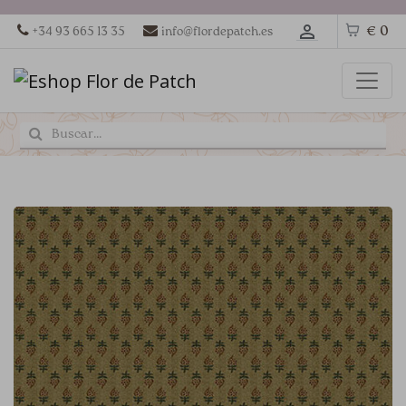
€ 0
+34 93 665 13 35
info@flordepatch.es