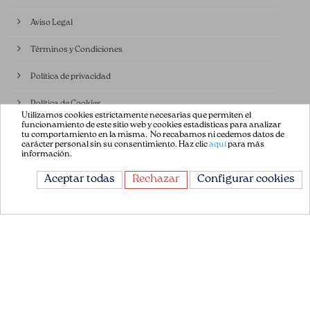
Aviso Legal
Términos y Condiciones
Política de privacidad
Política de Cookies
Utilizamos cookies estrictamente necesarias que permiten el
funcionamiento de este sitio web y cookies estadísticas para analizar
Contáctenos
tu comportamiento en la misma. No recabamos ni cedemos datos de
carácter personal sin su consentimiento. Haz clic
aquí
para más
información.
CONTÁCTANOS
Aceptar todas
Rechazar
Configurar cookies
Avda. de la Constitución 151
08860, Castelldefels
Barcelona, España
+34 93 665 13 35
info@flordepatch.es