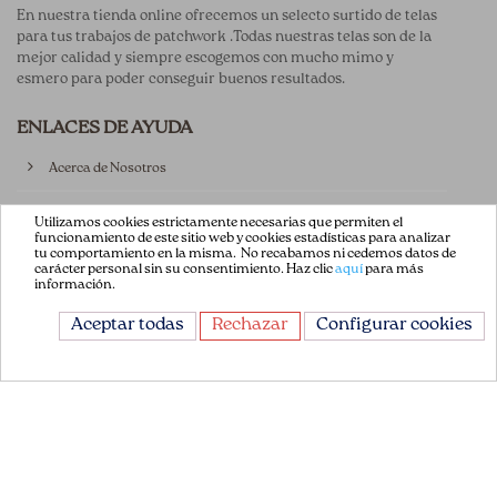
En nuestra tienda online ofrecemos un selecto surtido de telas
para tus trabajos de patchwork .Todas nuestras telas son de la
mejor calidad y siempre escogemos con mucho mimo y
esmero para poder conseguir buenos resultados.
ENLACES DE AYUDA
Acerca de Nosotros
Aviso Legal
Utilizamos cookies estrictamente necesarias que permiten el
funcionamiento de este sitio web y cookies estadísticas para analizar
tu comportamiento en la misma. No recabamos ni cedemos datos de
Términos y Condiciones
carácter personal sin su consentimiento. Haz clic
aquí
para más
información.
Política de privacidad
Aceptar todas
Rechazar
Configurar cookies
Política de Cookies
Contáctenos
CONTÁCTANOS
Avda. de la Constitución 151