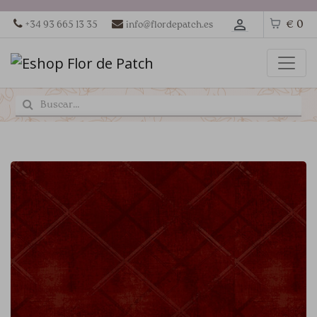
€ 0
+34 93 665 13 35
info@flordepatch.es