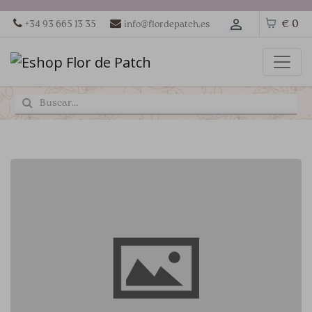
€ 0
+34 93 665 13 35
info@flordepatch.es