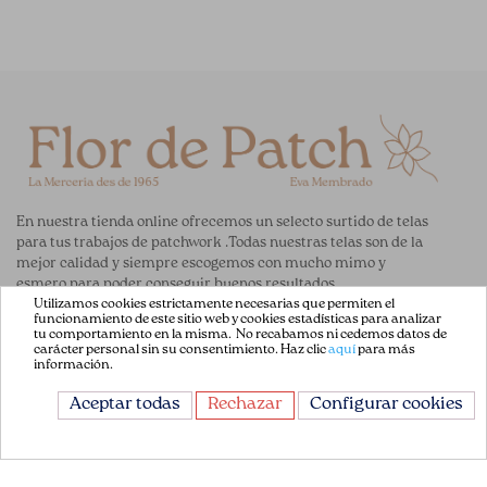
En nuestra tienda online ofrecemos un selecto surtido de telas
para tus trabajos de patchwork .Todas nuestras telas son de la
mejor calidad y siempre escogemos con mucho mimo y
esmero para poder conseguir buenos resultados.
Utilizamos cookies estrictamente necesarias que permiten el
funcionamiento de este sitio web y cookies estadísticas para analizar
ENLACES DE AYUDA
tu comportamiento en la misma. No recabamos ni cedemos datos de
carácter personal sin su consentimiento. Haz clic
aquí
para más
información.
Acerca de Nosotros
Aceptar todas
Rechazar
Configurar cookies
Aviso Legal
Términos y Condiciones