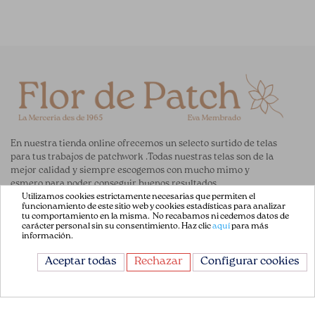
En nuestra tienda online ofrecemos un selecto surtido de telas
para tus trabajos de patchwork .Todas nuestras telas son de la
mejor calidad y siempre escogemos con mucho mimo y
esmero para poder conseguir buenos resultados.
Utilizamos cookies estrictamente necesarias que permiten el
funcionamiento de este sitio web y cookies estadísticas para analizar
ENLACES DE AYUDA
tu comportamiento en la misma. No recabamos ni cedemos datos de
carácter personal sin su consentimiento. Haz clic
aquí
para más
información.
Acerca de Nosotros
Aceptar todas
Rechazar
Configurar cookies
Aviso Legal
Términos y Condiciones