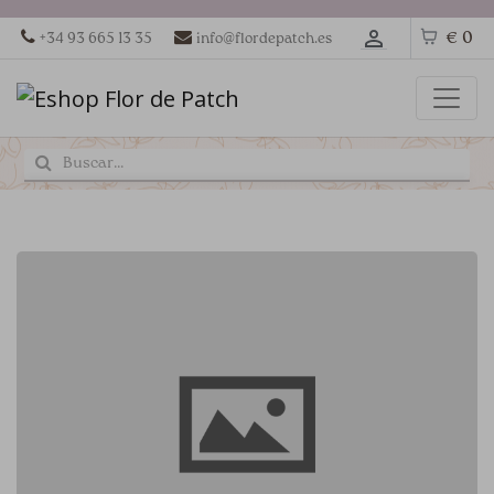
€ 0
+34 93 665 13 35
info@flordepatch.es