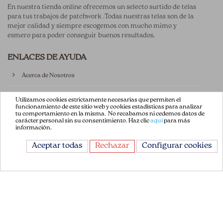
En nuestra tienda online ofrecemos un selecto surtido de telas
para tus trabajos de patchwork .Todas nuestras telas son de la
mejor calidad y siempre escogemos con mucho mimo y
esmero para poder conseguir buenos resultados.
ENLACES DE AYUDA
Acerca de Nosotros
Aviso Legal
Utilizamos cookies estrictamente necesarias que permiten el
funcionamiento de este sitio web y cookies estadísticas para analizar
tu comportamiento en la misma. No recabamos ni cedemos datos de
Términos y Condiciones
carácter personal sin su consentimiento. Haz clic
aquí
para más
información.
Política de privacidad
Aceptar todas
Rechazar
Configurar cookies
Política de Cookies
Contáctenos
CONTÁCTANOS
Avda. de la Constitución 151