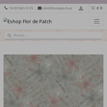
€ 0
+34 93 665 13 35
info@flordepatch.es