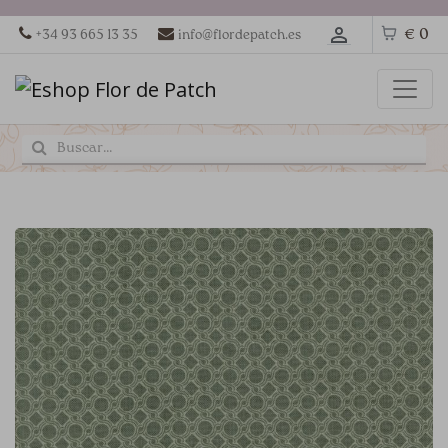
€ 0
+34 93 665 13 35
info@flordepatch.es