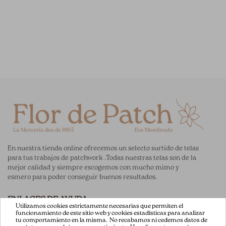
En nuestra tienda online ofrecemos un selecto surtido de telas
para tus trabajos de patchwork .Todas nuestras telas son de la
mejor calidad y siempre escogemos con mucho mimo y
esmero para poder conseguir buenos resultados.
ENLACES DE AYUDA
Utilizamos cookies estrictamente necesarias que permiten el
funcionamiento de este sitio web y cookies estadísticas para analizar
Acerca de Nosotros
tu comportamiento en la misma. No recabamos ni cedemos datos de