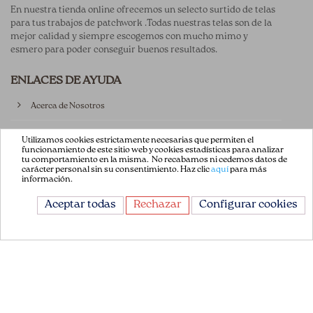
En nuestra tienda online ofrecemos un selecto surtido de telas
para tus trabajos de patchwork .Todas nuestras telas son de la
mejor calidad y siempre escogemos con mucho mimo y
esmero para poder conseguir buenos resultados.
ENLACES DE AYUDA
Acerca de Nosotros
Aviso Legal
Utilizamos cookies estrictamente necesarias que permiten el
funcionamiento de este sitio web y cookies estadísticas para analizar
tu comportamiento en la misma. No recabamos ni cedemos datos de
Términos y Condiciones
carácter personal sin su consentimiento. Haz clic
aquí
para más
información.
Política de privacidad
Aceptar todas
Rechazar
Configurar cookies
Política de Cookies
Contáctenos
CONTÁCTANOS
Avda. de la Constitución 151