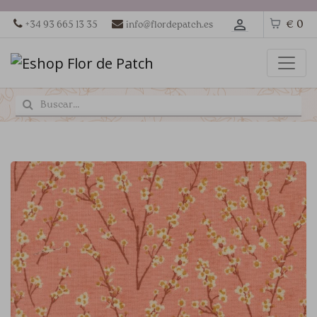
€ 0
+34 93 665 13 35
info@flordepatch.es