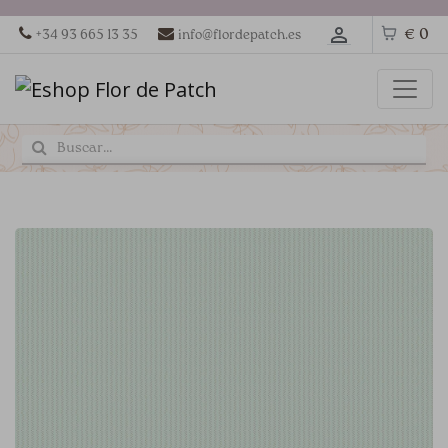
€ 0
+34 93 665 13 35
info@flordepatch.es