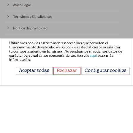
Aviso Legal
Términos y Condiciones
Política de privacidad
Política de Cookies
Utilizamos cookies estrictamente necesarias que permiten el
funcionamiento de este sitio web y cookies estadísticas para analizar
tu comportamiento en la misma. No recabamos ni cedemos datos de
Contáctenos
carácter personal sin su consentimiento. Haz clic
aquí
para más
información.
CONTÁCTANOS
Aceptar todas
Rechazar
Configurar cookies
Avda. de la Constitución 151
08860, Castelldefels
Barcelona, España
+34 93 665 13 35
info@flordepatch.es