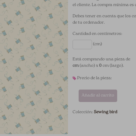
el cliente. La compra mínima es 
Debes tener en cuenta que los c
de tu ordenador.
Cantidad en centímetros:
(cm)
Está comprando una pieza de
cm
(ancho) x
0
cm (largo).
Precio de la pieza:
Añadir al carrito
Colección:
Sewing bird