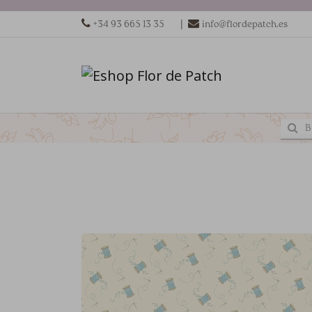
|
+34 93 665 13 35
info@flordepatch.es