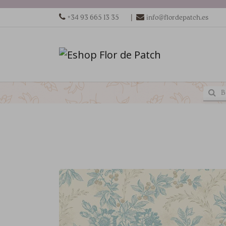
|
+34 93 665 13 35
info@flordepatch.es