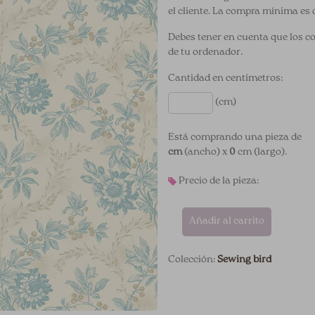
el cliente. La compra mínima es 
Debes tener en cuenta que los c
de tu ordenador.
Cantidad en centímetros:
(cm)
Está comprando una pieza de
cm
(ancho) x
0
cm (largo).
Precio de la pieza:
Añadir al carrito
Colección:
Sewing bird