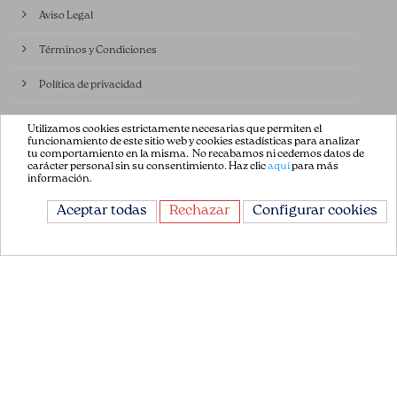
Aviso Legal
Términos y Condiciones
Política de privacidad
Política de Cookies
Utilizamos cookies estrictamente necesarias que permiten el
funcionamiento de este sitio web y cookies estadísticas para analizar
tu comportamiento en la misma. No recabamos ni cedemos datos de
Contáctenos
carácter personal sin su consentimiento. Haz clic
aquí
para más
información.
CONTÁCTANOS
Aceptar todas
Rechazar
Configurar cookies
Avda. de la Constitución 151
08860, Castelldefels
Barcelona, España
+34 93 665 13 35
info@flordepatch.es