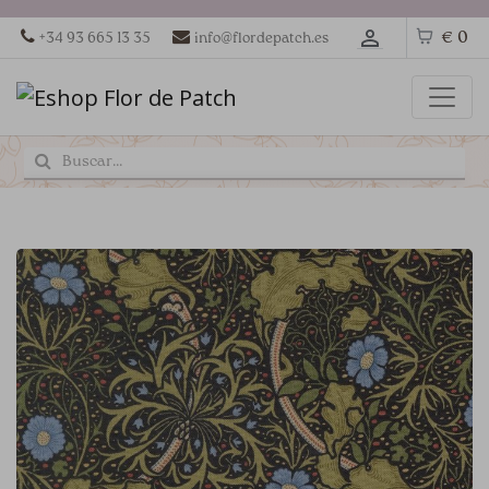
€ 0
+34 93 665 13 35
info@flordepatch.es