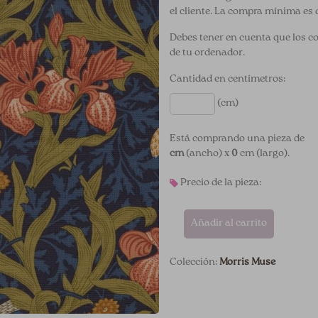
el cliente. La compra mínima es 
Debes tener en cuenta que los c
de tu ordenador.
Cantidad en centímetros:
(cm)
Está comprando una pieza de
cm
(ancho) x
0
cm (largo).
Precio de la pieza:
Añadir al carrito
Colección:
Morris Muse