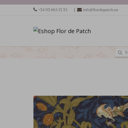
|
+34 93 665 13 35
info@flordepatch.es