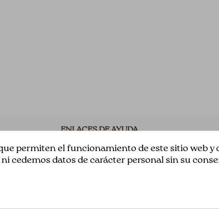
ENLACES DE AYUDA
ue permiten el funcionamiento de este sitio web y c
Acerca de Nosotros
 cedemos datos de carácter personal sin su conse
Aviso Legal
s
Términos y Condiciones
n
Política de privacidad