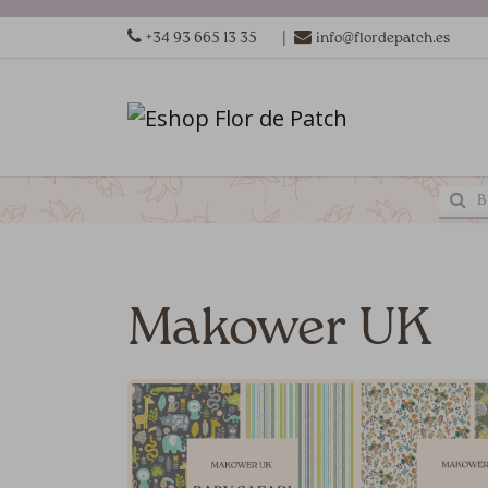
|
+34 93 665 13 35
info@flordepatch.es
Makower UK