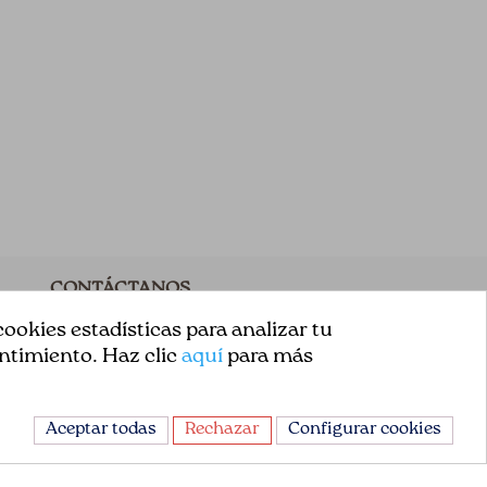
CONTÁCTANOS
ookies estadísticas para analizar tu
Avda. de la Constitución 151
ntimiento. Haz clic
aquí
para más
08860, Castelldefels
Barcelona, España
Aceptar todas
Rechazar
Configurar cookies
+34 93 665 13 35