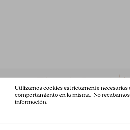
Utilizamos cookies estrictamente necesarias q
comportamiento en la misma. No recabamos ni
información.
En nuestra tienda online ofrecemos un selecto surtido
de telas para tus trabajos de patchwork .Todas nuestra
telas son de la mejor calidad y siempre escogemos co
mucho mimo y esmero para poder conseguir buenos
resultados.