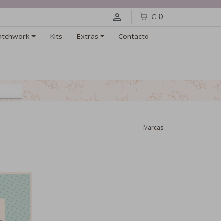
€ 0
atchwork
Kits
Extras
Contacto
Marcas