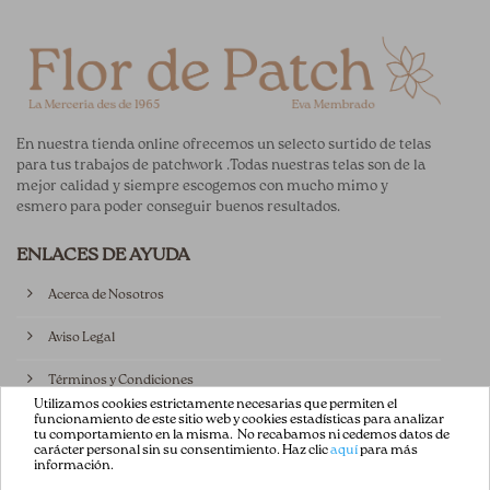
En nuestra tienda online ofrecemos un selecto surtido de telas
para tus trabajos de patchwork .Todas nuestras telas son de la
mejor calidad y siempre escogemos con mucho mimo y
esmero para poder conseguir buenos resultados.
ENLACES DE AYUDA
Acerca de Nosotros
Aviso Legal
Términos y Condiciones
Utilizamos cookies estrictamente necesarias que permiten el
funcionamiento de este sitio web y cookies estadísticas para analizar
Política de privacidad
tu comportamiento en la misma. No recabamos ni cedemos datos de
carácter personal sin su consentimiento. Haz clic
aquí
para más
información.
Política de Cookies