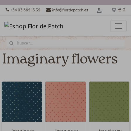
€ 0
+34 93 665 13 35
info@flordepatch.es
Imaginary flowers