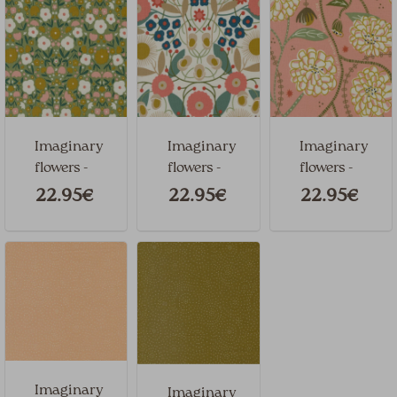
Imaginary
Imaginary
Imaginary
flowers -
flowers -
flowers -
Ref. 48382-
Ref. 48381-11
Ref. 48380-
22.95€
22.95€
22.95€
12
18
Imaginary
Imaginary