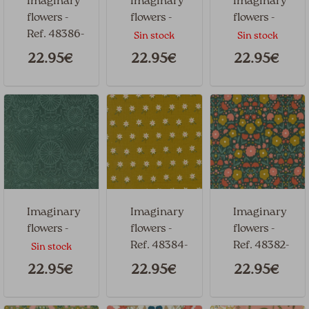
Imaginary
Imaginary
Imaginary
flowers -
flowers -
flowers -
Ref. 48386-
Ref. 48386-
Ref. 48386-
Sin stock
Sin stock
20
18
12
22.95€
22.95€
22.95€
Imaginary
Imaginary
Imaginary
flowers -
flowers -
flowers -
Ref. 48385-
Ref. 48384-
Ref. 48382-
Sin stock
16
17
16
22.95€
22.95€
22.95€