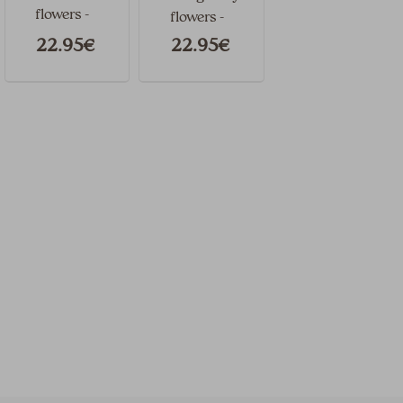
flowers -
flowers -
Ref. 48376-
Ref. 48376-
22.95€
22.95€
18
14