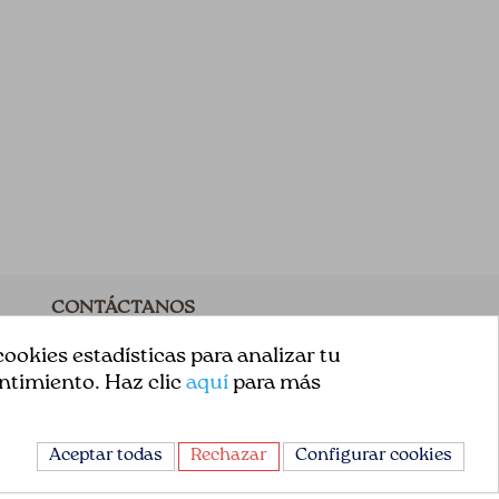
CONTÁCTANOS
Avda. de la Constitución 151
ookies estadísticas para analizar tu
ntimiento. Haz clic
aquí
para más
08860, Castelldefels
Barcelona, España
Aceptar todas
Rechazar
Configurar cookies
+34 93 665 13 35