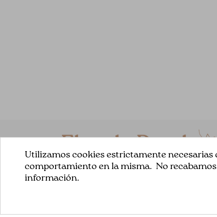
Utilizamos cookies estrictamente necesarias q
comportamiento en la misma. No recabamos ni
información.
En nuestra tienda online ofrecemos un selecto surtido
de telas para tus trabajos de patchwork .Todas nuestra
telas son de la mejor calidad y siempre escogemos co
mucho mimo y esmero para poder conseguir buenos
resultados.