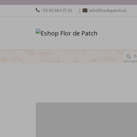
|
+34 93 665 13 35
info@flordepatch.es