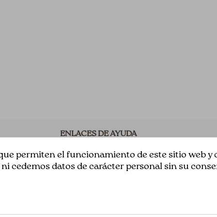
ENLACES DE AYUDA
Acerca de Nosotros
ue permiten el funcionamiento de este sitio web y c
 cedemos datos de carácter personal sin su conse
Aviso Legal
s
Términos y Condiciones
n
Política de privacidad