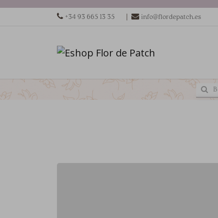
|
+34 93 665 13 35
info@flordepatch.es