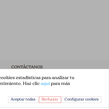
CONTÁCTANOS
Avda. de la Constitución 151
ookies estadísticas para analizar tu
ntimiento. Haz clic
aquí
para más
08860, Castelldefels
Barcelona, España
Aceptar todas
Rechazar
Configurar cookies
+34 93 665 13 35