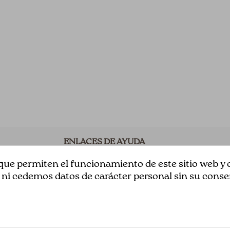
ENLACES DE AYUDA
Acerca de Nosotros
ue permiten el funcionamiento de este sitio web y c
 cedemos datos de carácter personal sin su conse
Aviso Legal
s
Términos y Condiciones
n
Política de privacidad