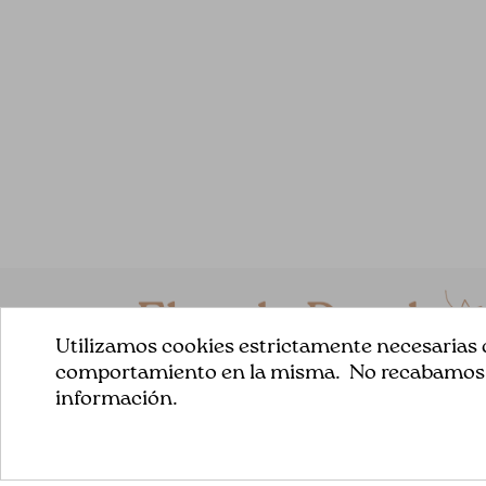
Utilizamos cookies estrictamente necesarias q
comportamiento en la misma. No recabamos ni
información.
En nuestra tienda online ofrecemos un selecto surtido
de telas para tus trabajos de patchwork .Todas nuestra
telas son de la mejor calidad y siempre escogemos co
mucho mimo y esmero para poder conseguir buenos
resultados.