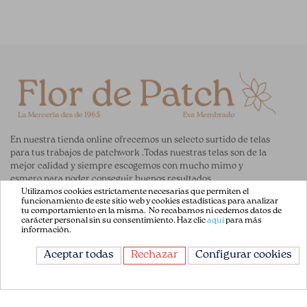
En nuestra tienda online ofrecemos un selecto surtido de telas
para tus trabajos de patchwork .Todas nuestras telas son de la
mejor calidad y siempre escogemos con mucho mimo y
esmero para poder conseguir buenos resultados.
Utilizamos cookies estrictamente necesarias que permiten el
funcionamiento de este sitio web y cookies estadísticas para analizar
ENLACES DE AYUDA
tu comportamiento en la misma. No recabamos ni cedemos datos de
carácter personal sin su consentimiento. Haz clic
aquí
para más
información.
Acerca de Nosotros
Aceptar todas
Rechazar
Configurar cookies
Aviso Legal
Términos y Condiciones