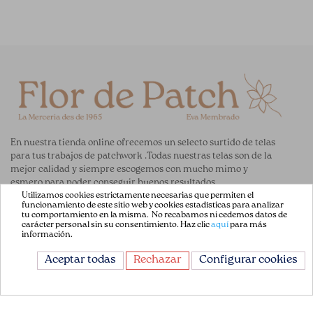
En nuestra tienda online ofrecemos un selecto surtido de telas
para tus trabajos de patchwork .Todas nuestras telas son de la
mejor calidad y siempre escogemos con mucho mimo y
esmero para poder conseguir buenos resultados.
Utilizamos cookies estrictamente necesarias que permiten el
funcionamiento de este sitio web y cookies estadísticas para analizar
ENLACES DE AYUDA
tu comportamiento en la misma. No recabamos ni cedemos datos de
carácter personal sin su consentimiento. Haz clic
aquí
para más
información.
Acerca de Nosotros
Aceptar todas
Rechazar
Configurar cookies
Aviso Legal
Términos y Condiciones