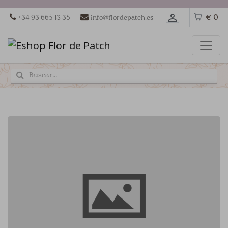
€ 0
+34 93 665 13 35
info@flordepatch.es