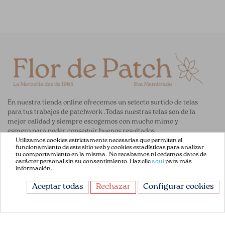
En nuestra tienda online ofrecemos un selecto surtido de telas
para tus trabajos de patchwork .Todas nuestras telas son de la
mejor calidad y siempre escogemos con mucho mimo y
esmero para poder conseguir buenos resultados.
Utilizamos cookies estrictamente necesarias que permiten el
funcionamiento de este sitio web y cookies estadísticas para analizar
ENLACES DE AYUDA
tu comportamiento en la misma. No recabamos ni cedemos datos de
carácter personal sin su consentimiento. Haz clic
aquí
para más
información.
Acerca de Nosotros
Aceptar todas
Rechazar
Configurar cookies
Aviso Legal
Términos y Condiciones