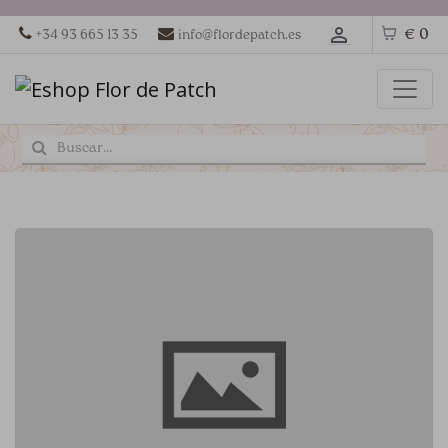
€ 0
+34 93 665 13 35
info@flordepatch.es