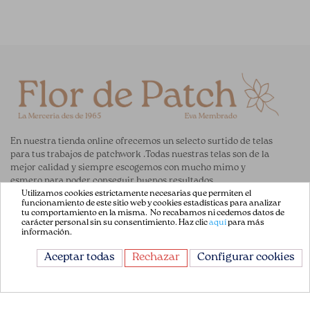
En nuestra tienda online ofrecemos un selecto surtido de telas
para tus trabajos de patchwork .Todas nuestras telas son de la
mejor calidad y siempre escogemos con mucho mimo y
esmero para poder conseguir buenos resultados.
Utilizamos cookies estrictamente necesarias que permiten el
funcionamiento de este sitio web y cookies estadísticas para analizar
ENLACES DE AYUDA
tu comportamiento en la misma. No recabamos ni cedemos datos de
carácter personal sin su consentimiento. Haz clic
aquí
para más
información.
Acerca de Nosotros
Aceptar todas
Rechazar
Configurar cookies
Aviso Legal
Términos y Condiciones