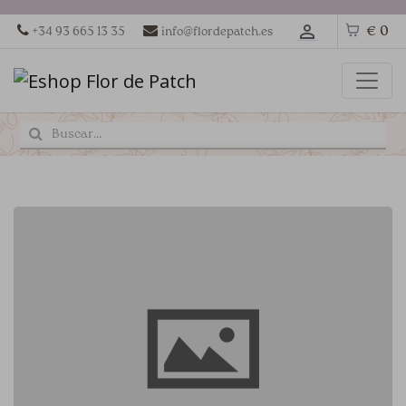
€ 0
+34 93 665 13 35
info@flordepatch.es